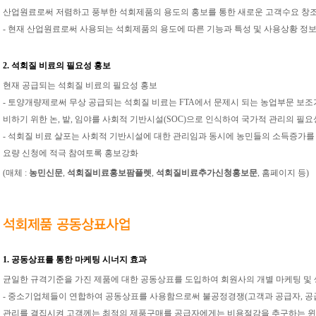
산업원료로써 저렴하고 풍부한 석회제품의 용도의 홍보를 통한 새로운 고객수요 창
- 현재 산업원료로써 사용되는 석회제품의 용도에 따른 기능과 특성 및 사용상황 정
2. 석회질 비료의 필요성 홍보
현재 공급되는 석회질 비료의 필요성 홍보
- 토양개량제로써 무상 공급되는 석회질 비료는 FTA에서 문제시 되는 농업부문 보조가
비하기 위한 논, 밭, 임야를 사회적 기반시설(SOC)으로 인식하여 국가적 관리의 필
- 석회질 비료 살포는 사회적 기반시설에 대한 관리임과 동시에 농민들의 소득증가
요량 신청에 적극 참여토록 홍보강화
(매체 :
농민신문
,
석회질비료홍보팜플렛
,
석회질비료추가신청홍보문
, 홈페이지 등)
1. 공동상표를 통한 마케팅 시너지 효과
균일한 규격기준을 가진 제품에 대한 공동상표를 도입하여 회원사의 개별 마케팅 및 
- 중소기업체들이 연합하여 공동상표를 사용함으로써 불공정경쟁(고객과 공급자, 공급
관리를 결집시켜 고객께는 최적의 제품구매를 공급자에게는 비용절감을 추구하는 