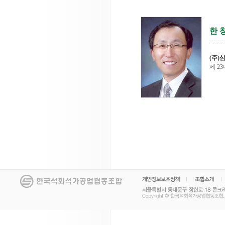
한 
(주)
제 23대