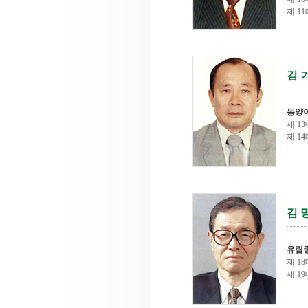
제 11대
김 
동양
제 13대
제 14대
김 
유림
제 18대
제 19대